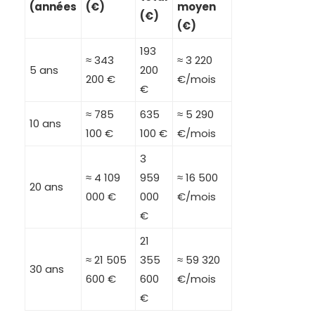
(années
(€)
moyen
(€)
(€)
193
≈ 343
≈ 3 220
5 ans
200
200 €
€/mois
€
≈ 785
635
≈ 5 290
10 ans
100 €
100 €
€/mois
3
≈ 4 109
959
≈ 16 500
20 ans
000 €
000
€/mois
€
21
≈ 21 505
355
≈ 59 320
30 ans
600 €
600
€/mois
€