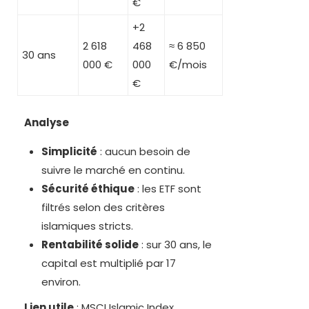
€
+2
2 618
468
≈ 6 850
30 ans
000 €
000
€/mois
€
Analyse
Simplicité
: aucun besoin de
suivre le marché en continu.
Sécurité éthique
: les ETF sont
filtrés selon des critères
islamiques stricts.
Rentabilité solide
: sur 30 ans, le
capital est multiplié par 17
environ.
Lien utile
:
MSCI Islamic Index