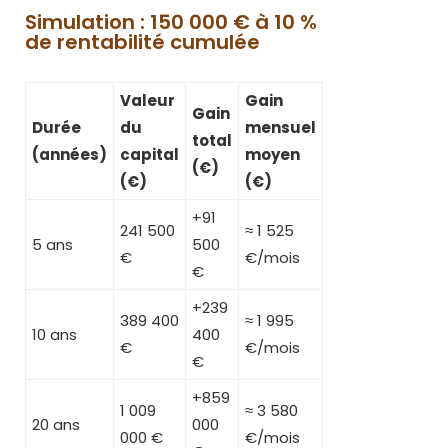
Simulation : 150 000 € à 10 %
de rentabilité cumulée
Valeur
Gain
Gain
Durée
du
mensuel
total
(années)
capital
moyen
(€)
(€)
(€)
+91
241 500
≈ 1 525
5 ans
500
€
€/mois
€
+239
389 400
≈ 1 995
10 ans
400
€
€/mois
€
+859
1 009
≈ 3 580
20 ans
000
000 €
€/mois