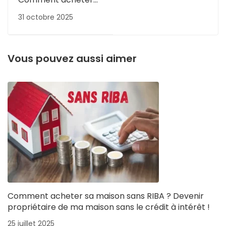
sa maison sans RIBA
31 octobre 2025
? Devenir
propriétaire de ma
maison sans le crédit
à intérêt !
Vous pouvez aussi aimer
Comment acheter sa maison sans RIBA ? Devenir
propriétaire de ma maison sans le crédit à intérêt !
25 juillet 2025