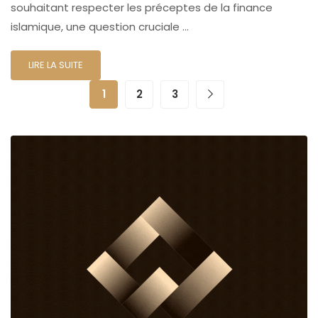
souhaitant respecter les préceptes de la finance
islamique, une question cruciale …
LIRE LA SUITE
1
2
3