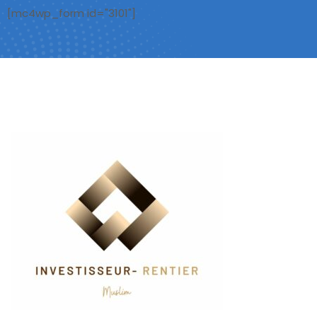
[mc4wp_form id="3101"]