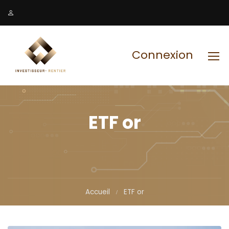
Connexion
ETF or
Accueil
ETF or