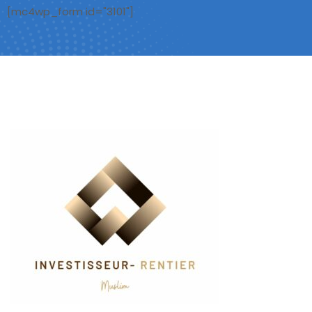
[mc4wp_form id="3101"]