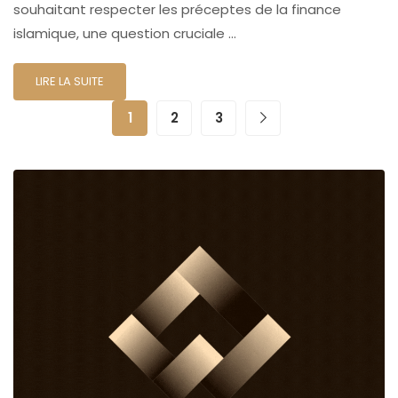
souhaitant respecter les préceptes de la finance
islamique, une question cruciale …
LIRE LA SUITE
1
2
3