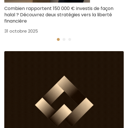
Combien rapportent 150 000 € investis de façon
C
halal ? Découvrez deux stratégies vers la liberté
p
financière
25
31 octobre 2025