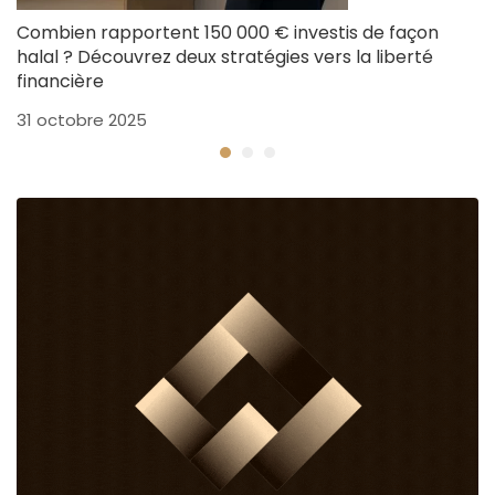
Combien rapportent 150 000 € investis de façon
C
halal ? Découvrez deux stratégies vers la liberté
p
financière
25
31 octobre 2025