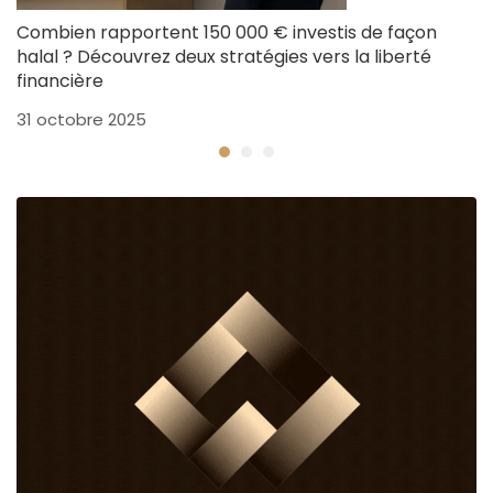
Combien rapportent 150 000 € investis de façon
C
halal ? Découvrez deux stratégies vers la liberté
p
financière
25
31 octobre 2025