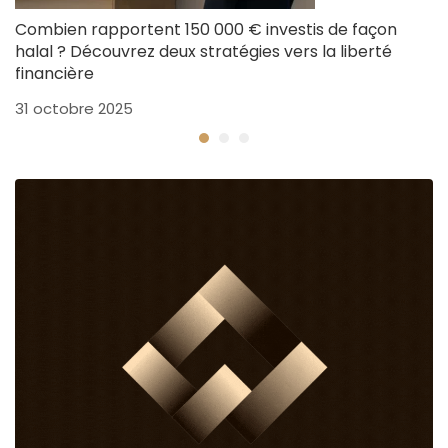
Combien rapportent 150 000 € investis de façon
C
halal ? Découvrez deux stratégies vers la liberté
p
financière
25
31 octobre 2025