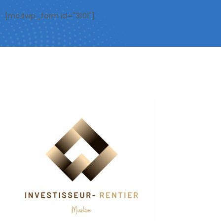
[mc4wp_form id="3101"]