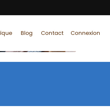
ique
Blog
Contact
Connexion
, consectetur adipiscing elit, sed do