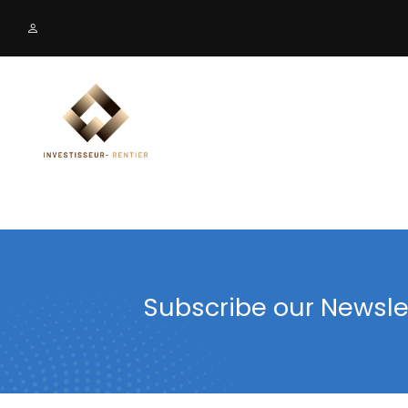
Course Category
Top Ins
Formation
Keny Whi
Hinata H
John Doe
Subscribe our Newsle